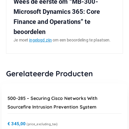
Wees de eerste om “MB-300-
Microsoft Dynamics 365: Core
Finance and Operations” te
beoordelen
Je moet
ingelogd zijn
om een beoordeling te plaatsen.
Gerelateerde Producten
TOEVOEGEN AAN WINKELWAGEN
500-285 – Securing Cisco Networks With
Sourcefire Intrusion Prevention System
€
345,00
{price_excluding_tax)