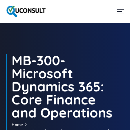
G
a
n
a
a
r
d
e
i
MB-300-
n
h
Microsoft
o
u
Dynamics 365:
d
Core Finance
and Operations
Home