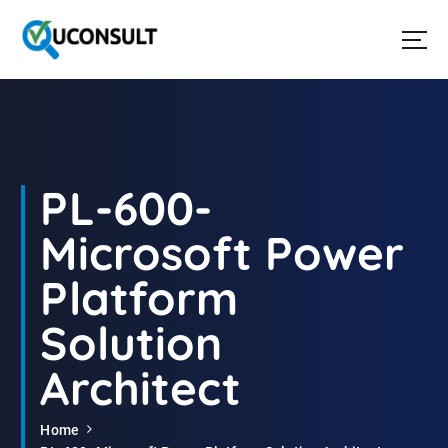
G
a
n
a
a
r
d
e
i
PL-600-
n
h
Microsoft Power
o
u
Platform
d
Solution
Architect
Home